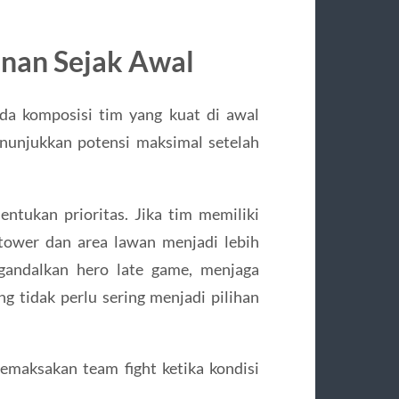
nan Sejak Awal
da komposisi tim yang kuat di awal
nunjukkan potensi maksimal setelah
ukan prioritas. Jika tim memiliki
tower dan area lawan menjadi lebih
ngandalkan hero late game, menjaga
g tidak perlu sering menjadi pilihan
emaksakan team fight ketika kondisi