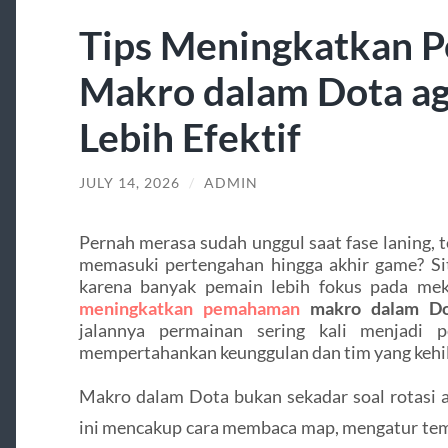
Tips Meningkatkan
Makro dalam Dota a
Lebih Efektif
JULY 14, 2026
/
ADMIN
Pernah merasa sudah unggul saat fase laning, t
memasuki pertengahan hingga akhir game? Situ
karena banyak pemain lebih fokus pada m
meningkatkan pemahaman
makro dalam Do
jalannya permainan sering kali menjadi
mempertahankan keunggulan dan tim yang keh
Makro dalam Dota bukan sekadar soal rotasi 
ini mencakup cara membaca map, mengatur tem