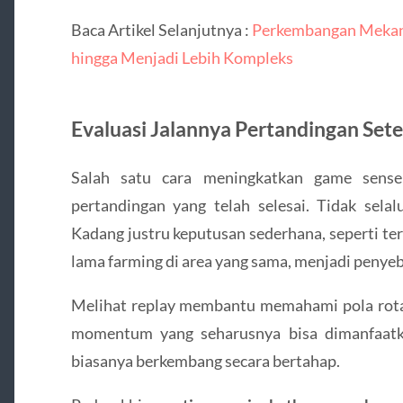
Baca Artikel Selanjutnya :
Perkembangan Mekani
hingga Menjadi Lebih Kompleks
Evaluasi Jalannya Pertandingan Sete
Salah satu cara meningkatkan game sense
pertandingan yang telah selesai. Tidak sela
Kadang justru keputusan sederhana, seperti te
lama farming di area yang sama, menjadi penye
Melihat replay membantu memahami pola rotas
momentum yang seharusnya bisa dimanfaatk
biasanya berkembang secara bertahap.