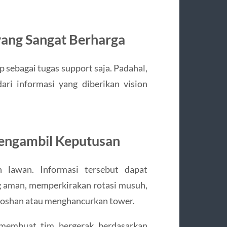
yang Sangat Berharga
 sebagai tugas support saja. Padahal,
ri informasi yang diberikan vision
engambil Keputusan
lawan. Informasi tersebut dapat
g aman, memperkirakan rotasi musuh,
oshan atau menghancurkan tower.
g membuat tim bergerak berdasarkan