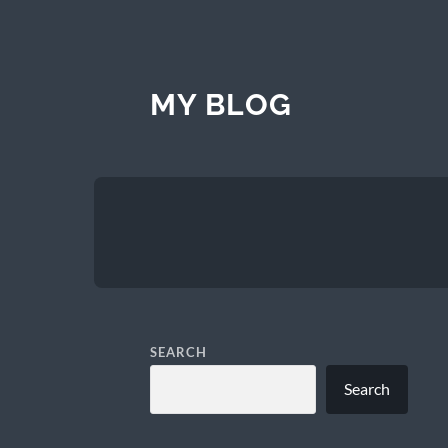
MY BLOG
SEARCH
Search